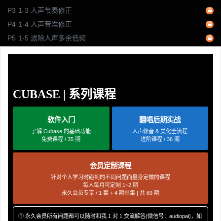
P3
1-3 人声节奏修正
P4
1-4 人声音准修正
P5
1-5 滤除人声多余低频
P6
1-6 控制人声动态
P7
1-7 衰弱人声齿音
P8
1-8 多段压缩提升人声质感
CUBASE | 系列课程
P9
1-9 使用预设快速建立混响效果
P10
1-10 建立人声延迟效果
软件入门
翻唱后期实战
P11
1-11 重新调整细节
了解 Cubase 的基础功能
人声修音 & 美化全流程
P12
1-12 人声音量自动化调整
免费课程 / 35 期
进阶课程 / 36 期
P13
1-13 混响与延迟的自动化调整
P14
1-14 音量最大化
会员定制课程
P15
1-15 导出及课程总结
针对个人学习时碰到的不同问题而量身定做的课程
每人每月可定制 1~2 期
P16
【第2章：第三方插件制作】2-1人声音准修正 (Auto-Tune)
永久会员专享 / 1 套 + 4 期单集 | 共 69 期
P17
2-2 人声节奏修正 (Auto-Tune)
① 永久会员所有问题都可以随时和我 1 对 1 交流解答(微信号：audiopai)，如
P18
2-3 动态EQ滤除多余频段 (Fabfilter)