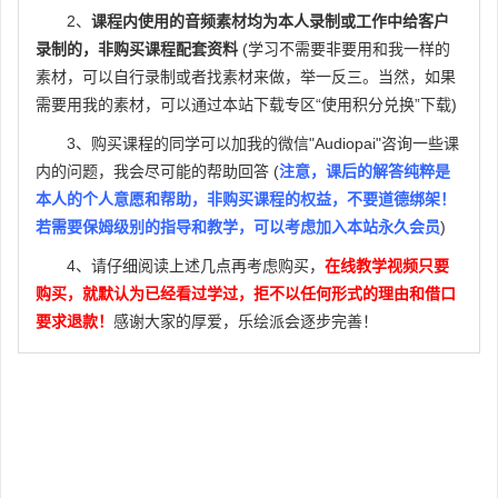
2、
课程内使用的音频素材均为本人录制或工作中给客户
P35
2-20 成品导出及展示
录制的，非购买课程配套资料
(学习不需要非要用和我一样的
P36
2-21 加更 | 呼吸声更自然地处理方法
素材，可以自行录制或者找素材来做，举一反三。当然，如果
需要用我的素材，可以通过本站下载专区“使用积分兑换”下载)
3、购买课程的同学可以加我的微信"Audiopai"咨询一些课
内的问题，我会尽可能的帮助回答 (
注意，课后的解答纯粹是
本人的个人意愿和帮助，非购买课程的权益，不要道德绑架！
若需要保姆级别的指导和教学，可以考虑加入本站永久会员
)
4、请仔细阅读上述几点再考虑购买，
在线教学视频只要
购买，就默认为已经看过学过，拒不以任何形式的理由和借口
要求退款！
感谢大家的厚爱，乐绘派会逐步完善！