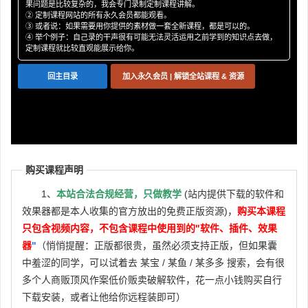
果问题是比较复杂的，我会专门录制定制课程讲解。
P19
2-4 智能抑制共振点 (Soothe 2)
② 定制课程网站的所有永久会员都能观看。
③ 或者说：如果需要用你提供的素材做一套全新课程，都是可以的。
P20
2-5 控制人声动态 (串联压缩) (Waves)
④ 举个例子：自己录的干声很有可能无法灵活运用之前学到的知识点去做，
定制课程就比较直观能展示给你。
P21
2-6 塑造人声音色 (Waves)
P22
2-7 衰弱人声唇齿音 (Fabfilter)
回主目录
加入永久会员 | 解锁全站课程 & 资源
P23
2-8 人声的多段压缩 (Fabfilter)
P24
2-9 提升人声空气感 (Fresh Air)
P25
2-10 人声的低频染色 (Fabfilter)
P26
2-11 建立混响效果 (Waves)
P27
2-12 添加延迟混响效果 (Waves)
购买课程声明
P28
2-13 侧链压缩控制延迟 (Fabfilter)
1、
本站合法合规经营，只做教学
(站内提供下载的软件和
P29
2-14 拓宽人声的方法 (Waves)
效果器都是本人收集的官方放出的免费正版资源)，
购买本课程
P30
2-15 自动化音量微调
只包含视频内容，不包含课程中使用到的"软件、插件、效果
P31
器
2-16 自动化控制延迟混响的比例
"
（悄悄提醒：正版都很贵，虽然必须支持正版，但如果囊
中羞涩的同学，可以试着去 某宝 / 某鱼 / 某多多 搜索，会有很
P32
2-17 母带EQ优化整体平衡 (Fabfilter)
多个人商贩顶风作案低价贩卖破解软件，花一点小钱购买自行
P33
2-18 母带压缩增强融合度 (Waves)
下载安装，或者让他给你远程装即可）
P34
2-19 母带限制及音量最大化 (Fabfilter)