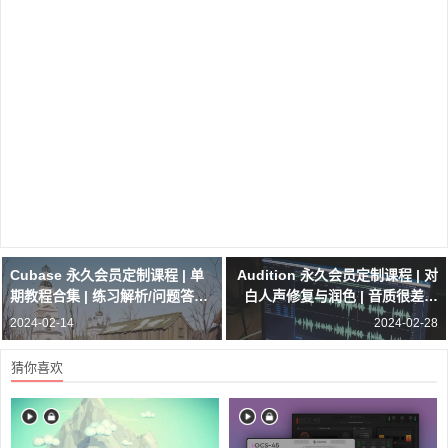
Cubase 永久会员定制课程 | 单
Audition 永久会员定制课程 | 对
期教程合集 | 练习解析/问题答疑
白人声修复与润色 | 音质很差的
都会在这里呈现
录音如何改善？5 节课教会你
2024-02-14
2024-02-28
猜你喜欢