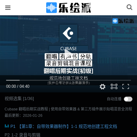
00:00
/
04:40
视频选集
[
1
/36]
自动连播
Cubase 翻唱后期实战教程 | 使用自带效果器 & 第三方插件展示贴唱混音全流程
最后更新：2026-01-26
P1
【第1章：自带效果器制作】1-1 规范地创建工程文档
P2
1-2 录音与剪辑