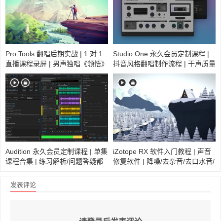
Pro Tools 翻唱后期实战 | 1 对 1
Studio One 永久会员定制课程 |
直播课程录屏 | 男声独唱《领悟》
抖音风格翻唱制作流程 | 干声质量
Live 版
情况非常不理想该怎么处理？
Audition 永久会员定制课程 | 单集
iZotope RX 软件入门教程 | 声音
课程合集 | 练习解析/问题答疑都
修复软件 | 降噪/去杂音/去口水音/
会在这里呈现
呼吸声/消音/人声提取
发表评论