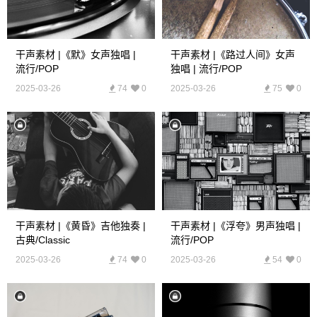
干声素材 |《默》女声独唱 |
干声素材 |《路过人间》女声
流行/POP
独唱 | 流行/POP
2025-03-26
74
0
2025-03-26
75
0
干声素材 |《黄昏》吉他独奏 |
干声素材 |《浮夸》男声独唱 |
古典/Classic
流行/POP
2025-03-26
74
0
2025-03-26
54
0