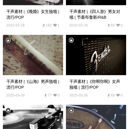
干声素材 |《晚婚》女生独唱 |
干声素材 |《四人游》男女对
流行/POP
唱 | 节奏布鲁斯/R&B
2025-03-26
160
1
2025-03-26
65
0
干声素材 |《山海》男声独唱 |
干声素材 |《你啊你啊》女声
流行/POP
独唱 | 流行/POP
2025-03-26
77
0
2025-03-26
69
0