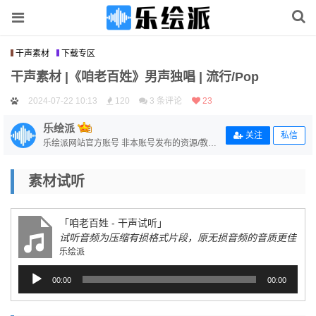
干声素材
下载专区
干声素材 |《咱老百姓》男声独唱 | 流行/Pop
2024-07-22 10:13
120
3 条评论
23
乐绘派
关注
私信
乐绘派网站官方账号 非本账号发布的资源/教程
均与本站无关 若侵犯到作者版权，可联系站长
删除
素材试听
「咱老百姓 - 干声试听」
试听音频为压缩有损格式片段，原无损音频的音质更佳
乐绘派
音
00:00
00:00
频
播