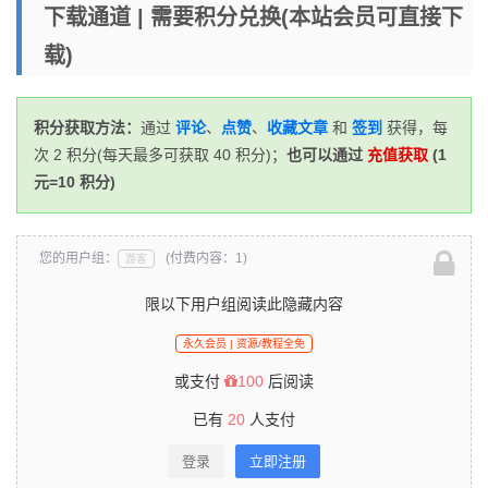
放
下载通道 | 需要积分兑换(本站会员可直接下
器
载)
积分获取方法：
通过
评论
、
点赞
、
收藏文章
和
签到
获得，每
次 2 积分(每天最多可获取 40 积分)；
也可以通过
充值获取
(1
元=10 积分)
您的用户组：
(付费内容：1)
游客
限以下用户组阅读此隐藏内容
永久会员 | 资源/教程全免
或支付
100
后阅读
已有
20
人支付
登录
立即注册