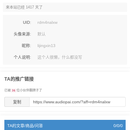
来本站已经 1417 天了
UID:
rdm4nalxw
头像来源:
默认
昵称:
lijingxin13
个人说明:
这个人很懒，什么都没写
TA的推广链接
已被
位小伙伴翻牌子了
36
复制
TA的文章/商品/问答
0/0/0