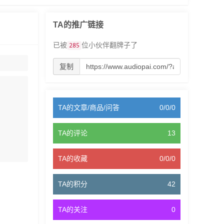
TA的推广链接
已被
位小伙伴翻牌子了
285
复制
TA的文章/商品/问答
0/0/0
TA的评论
13
TA的收藏
0/0/0
TA的积分
42
TA的关注
0