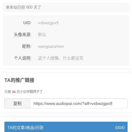
来本站已经 800 天了
UID:
vxbwzgpx9
头像来源:
默认
昵称:
wangsanzhen
个人说明:
这个人很懒，什么都没写
TA的推广链接
已被
位小伙伴翻牌子了
34
复制
TA的文章/商品/问答
0/0/0