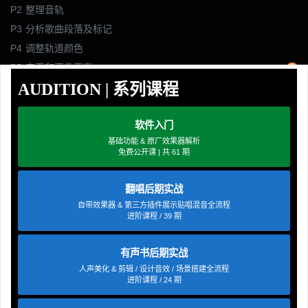
P2
整理音轨
P3
分析歌曲段落及标记
P4
调整轨道颜色
P5
电平和声像平衡
AUDITION | 系列课程
P6
主唱和伴唱的EQ
P7
底鼓的EQ
P8
鼓组的EQ
软件入门
基础功能 & 原厂效果器解析
P9
贝斯的EQ
免费公开课 | 共 61 期
P10
木吉他的EQ
P11
电吉他的EQ
翻唱后期实战
P12
弦乐的EQ
自带效果器 & 第三方插件展示贴唱混音全流程
进阶课程 / 39 期
P13
人声的动态处理
P14
底鼓的动态处理
有声书后期实战
P15
军鼓的动态处理
人声美化 & 剪辑 / 设计音效 / 场景搭建全流程
P16
贝斯的动态处理
进阶课程 / 24 期
P17
木吉他、电吉他的动态处理