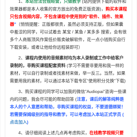
1、
本站合法合规经营，只做教学
(站内提供下载的软件和
效果器都是本人收集的官方放出的免费正版资源)，
购买本课程
只包含视频内容，不包含课程中使用到的"软件、插件、效果
器
"
（悄悄提醒：正版都很贵，虽然必须支持正版，但如果囊
中羞涩的同学，可以试着去 某宝 / 某鱼 / 某多多 搜索，会有很
多个人商贩顶风作案低价贩卖破解软件，花一点小钱购买自行
下载安装，或者让他给你远程装即可）
2、
课程内使用的音频素材均为本人录制或工作中给客户
录制的，非购买课程配套资料
(学习不需要非要用和我一样的
素材，可以自行录制或者找素材来做，举一反三。当然，如果
需要用我的素材，可以通过本站下载专区“使用积分兑换”下载)
3、购买课程的同学可以加我的微信"Audiopai"咨询一些课
内的问题，我会尽可能的帮助回答 (
注意，课后的解答纯粹是
本人的个人意愿和帮助，非购买课程的权益，不要道德绑架！
若需要保姆级别的指导和教学，可以考虑加入本站正式学员 (
点击加入
)
4、请仔细阅读上述几点再考虑购买，
在线教学视频只要