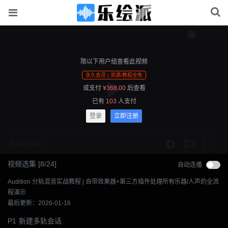
限以下用户组查看此视频
永久会员 | 资源/教程全免
或支付
¥
368.00
后查看
已有
103
人支付
登录
立即注册
0:00
/
0:00
视频选集
[
8
/24]
自动连播
Audition 分轨混音实战教程 | 自带效果器+第三方插件处理所有乐器/人声的全流
程演示
最后更新：2026-01-16
P1
新建多轨会话