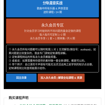
分轨混音实战
P18
弦乐的动态处理
歌曲中所有乐器 & 声部混音
P19
混响器的设定
进阶课程 / 24 期
P20
人声的混响效果
P21
鼓组的混响效果
永久会员专区
P22
吉他、弦乐的混响效果
针对会员学习时碰到的不同问题而量身定做的课程
每人每月可定制 1~2 期
P23
延迟效果器的应用
永久会员专享 / 1 套 + 1 期单集 / 共 6 期
P24
母带处理及导出成品
① 永久会员所有问题都可以随时和我 1 对 1 交流解答(微信号：audiopai)，如
果问题是比较复杂的，我会专门录制定制课程讲解。
② 定制课程网站的所有永久会员都能观看。
③ 或者说：如果需要用你提供的素材做一套全新课程，都是可以的。
④ 举个例子：自己录的干声很有可能无法灵活运用之前学到的知识点去做，
定制课程就比较直观能展示给你。
回主目录
加入永久会员 | 解锁全站课程 & 资源
购买课程声明