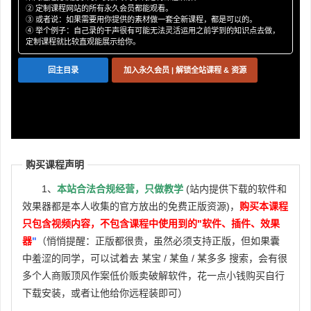
P18
② 定制课程网站的所有永久会员都能观看。
1-18 立体声转单声道轨道的方法
③ 或者说：如果需要用你提供的素材做一套全新课程，都是可以的。
P19
1-19 单声道转立体声轨道的方法
④ 举个例子：自己录的干声很有可能无法灵活运用之前学到的知识点去做，
定制课程就比较直观能展示给你。
P20
1-20 轨道音量输出调节方法
P21
1-21 音频片段音量调节方法
回主目录
加入永久会员 | 解锁全站课程 & 资源
P22
1-22 标尺栏小节与秒的切换
P23
【第2章：原厂效果器解析】2-1 MonoDelay 延迟
P24
2-2 PingPongDelay 延迟
P25
2-3 AmpSimulator 吉他失真
购买课程声明
P26
2-4 BitCrusher 位压缩失真
P27
2-5 DaTube 胆管模拟失真
1、
本站合法合规经营，只做教学
(站内提供下载的软件和
P28
2-6 Distortion 爆裂失真
效果器都是本人收集的官方放出的免费正版资源)，
购买本课程
P29
只包含视频内容，不包含课程中使用到的"软件、插件、效果
2-7 Grungelizer 噪音失真
器
"
（悄悄提醒：正版都很贵，虽然必须支持正版，但如果囊
P30
2-8 VST Amp Rack 吉他效果机架
中羞涩的同学，可以试着去 某宝 / 某鱼 / 某多多 搜索，会有很
P31
2-9 BrickWall Limiter 砖墙限制
多个人商贩顶风作案低价贩卖破解软件，花一点小钱购买自行
P32
2-10 Compressor压缩
下载安装，或者让他给你远程装即可）
P33
2-11 EnvelopeShaper 包络控制