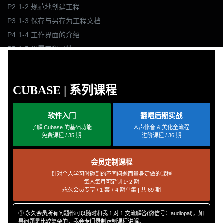
P2
1-2 规范地创建工程
P3
1-3 保存与另存为工程文档
P4
1-4 工作界面的介绍
P5
1-5 设置工程属性
P6
1-6 创建和删除音频轨道
P7
1-7 导入音频文件的方法
CUBASE | 系列课程
P8
1-8 放大缩小音轨的技巧
P9
1-9 导出混缩及干声的方法
软件入门
翻唱后期实战
P10
1-10 重新整理及备份工程
了解 Cubase 的基础功能
人声修音 & 美化全流程
P11
1-11 自动备份功能设置
免费课程 / 35 期
进阶课程 / 36 期
P12
1-12 音频输出的设置
P13
1-13 暂停后光标回到原位的设置
会员定制课程
P14
1-14 更改光标宽度的方法
针对个人学习时碰到的不同问题而量身定做的课程
每人每月可定制 1~2 期
P15
1-15 左右平移音轨的方法
永久会员专享 / 1 套 + 4 期单集 | 共 69 期
P16
1-16 静音和独奏音轨的方法
① 永久会员所有问题都可以随时和我 1 对 1 交流解答(微信号：audiopai)，如
P17
1-17 乐曲测速并同步节拍器
果问题是比较复杂的，我会专门录制定制课程讲解。