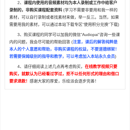
2、
课程内使用的音频素材均为本人录制或工作中给客户
P34
2-12 Gate 门限
录制的，非购买课程配套资料
(学习不需要非要用和我一样的
P35
2-13 Limiter 限制器
素材，可以自行录制或者找素材来做，举一反三。当然，如果
需要用我的素材，可以通过本站下载专区“使用积分兑换”下载)
3、购买课程的同学可以加我的微信"Audiopai"咨询一些课
内的问题，我会尽可能的帮助回答 (
注意，课后的解答纯粹是
本人的个人意愿和帮助，非购买课程的权益，不要道德绑架！
若需要保姆级别的指导和教学，可以考虑加入本站永久会员
)
4、请仔细阅读上述几点再考虑购买，
在线教学视频只要
购买，就默认为已经看过学过，拒不以任何形式的理由和借口
要求退款！
感谢大家的厚爱，乐绘派会逐步完善！