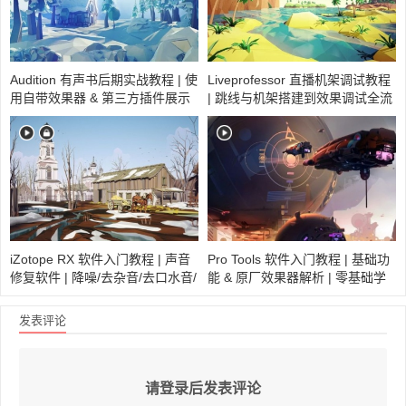
Audition 有声书后期实战教程 | 使
Liveprofessor 直播机架调试教程
用自带效果器 & 第三方插件展示
| 跳线与机架搭建到效果调试全流
混音全流程
程演示
iZotope RX 软件入门教程 | 声音
Pro Tools 软件入门教程 | 基础功
修复软件 | 降噪/去杂音/去口水音/
能 & 原厂效果器解析 | 零基础学
呼吸声/消音/人声提取
习录制音频、简单编辑，掌握软
件各项功能使用方法
发表评论
请登录后发表评论