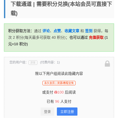
放
下载通道 | 需要积分兑换(本站会员可直接下
器
载)
积分获取方法：
通过
评论
、
点赞
、
收藏文章
和
签到
获得，每
次 2 积分(每天最多可获取 40 积分)；
也可以通过
充值获取
(1
元=10 积分)
您的用户组：
(付费内容：1)
游客
限以下用户组阅读此隐藏内容
永久会员 | 资源/教程全免
或支付
100
后阅读
已有
96
人支付
登录
立即注册