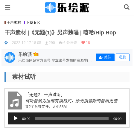
干声素材
下载专区
干声素材 |《无题(1)》男声独唱 | 嘻哈/Hip Hop
2022-12-17 18:05
290
6 条评论
18
乐绘派
关注
私信
乐绘派网站官方账号 非本账号发布的资源/教程
均与本站无关 若侵犯到作者版权，可联系站长
删除
素材试听
「无题2 - 干声试听」
试听音频为压缩有损格式，原无损音频的音质更佳
共2个音频文件，大小58M
音
00:00
00:00
频
播