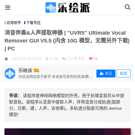
应用软件
下载专区
消音伴奏&人声提取神器 | "UVR5" Ultimate Vocal
Remover GUI V5.5 (内含 10G 模型，无需另外下载)
| PC
2023-12-18 13:45
4.13k
223 条评论
41
乐绘派
关注
私信
乐绘派网站官方账号 非本账号发布的资源/教程
均与本站无关 若侵犯到作者版权，可联系站长
删除
导语：
该程序是神经网络模型的外壳，用于处理混音并从中提
取音轨。该程序从混音中提取人声，并将混音分成轨道(鼓部
分，贝斯，键，人声，吉他等)。多轨道分裂是可用的 demus
模型!